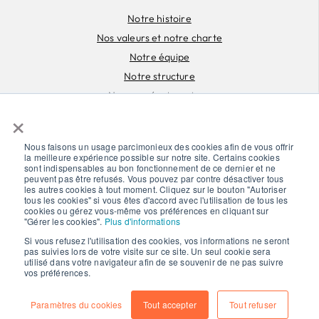
Notre histoire
Nos valeurs et notre charte
Notre équipe
Notre structure
Nos coopérateur·rice·s
×
Documents
Déclaration vie privée
Nous faisons un usage parcimonieux des cookies afin de vous offrir
la meilleure expérience possible sur notre site. Certains cookies
Mentions légales
sont indispensables au bon fonctionnement de ce dernier et ne
peuvent pas être refusés. Vous pouvez par contre désactiver tous
Jobs
les autres cookies à tout moment. Cliquez sur le bouton "Autoriser
tous les cookies" si vous êtes d'accord avec l'utilisation de tous les
cookies ou gérez vous-même vos préférences en cliquant sur
"Gérer les cookies".
Plus d'informations
Si vous refusez l'utilisation des cookies, vos informations ne seront
Copyright © 2025 NewB SCE
pas suivies lors de votre visite sur ce site. Un seul cookie sera
utilisé dans votre navigateur afin de se souvenir de ne pas suivre
vos préférences.
Paramètres du cookies
Tout accepter
Tout refuser