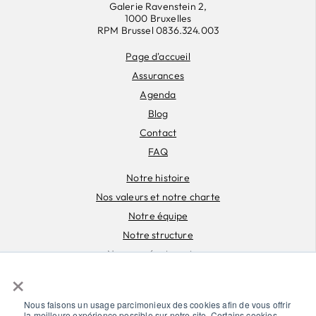
Galerie Ravenstein 2,
1000 Bruxelles
RPM Brussel 0836.324.003
Page d'accueil
Assurances
Agenda
Blog
Contact
FAQ
Notre histoire
Nos valeurs et notre charte
Notre équipe
Notre structure
Nos coopérateur·rice·s
×
Documents
Déclaration vie privée
Nous faisons un usage parcimonieux des cookies afin de vous offrir
la meilleure expérience possible sur notre site. Certains cookies