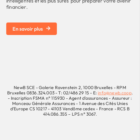
intelligentes et les plus sûres
pour préparer votre avenir
financier.
En savoir plus
NewB SCE - Galerie Ravenstein 2, 1000 Bruxelles - RPM
Bruxelles 0836.324.003 - T:
02/486 29 15
- E:
info@newb.coop
.
- Inscription FSMA n° 115930 - Agent d’assurances -
Assureur :
Monceau Générale Assurances - 1 Avenue des Cités Unies
d’Europe CS 10217 - 41103 Vendôme cedex - France - RCS B
414.086.355 – LPS n° 3067.