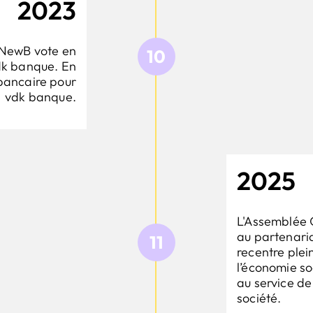
2023
 NewB vote en
10
dk banque. En
bancaire pour
vdk banque.
2025
L'Assemblée 
au partenari
11
recentre plei
l’économie so
au service de
société.