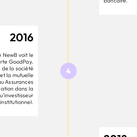
bancaire.
2016
é NewB voit le
carte GoodPay.
 de la société
4
 et la mutuelle
au Assurances
pation dans la
u'investisseur
institutionnel.