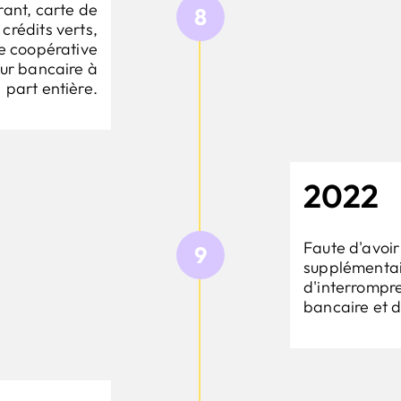
rant, carte de
8
crédits verts,
re coopérative
eur bancaire à
part entière.
2022
Faute d'avoir
9
supplémentai
d'interrompre
bancaire et d