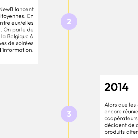
 NewB lancent
citoyennes. En
2
ntre eux/elles
t. On parle de
la Belgique à
nes de soirées
d'information.
2014
Alors que les
encore réunie
3
coopérateurs
décident de 
produits alter