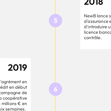
2018
NewB lance s
5
d'assurance e
d'introduire
licence banca
contrôle.
2019
d'agrément en
rédit en début
6
e campagne de
La coopérative
 millions € en
six semaines.