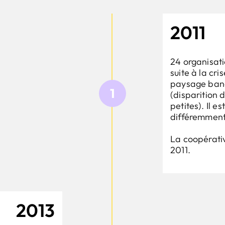
2011
24 organisat
suite à la cr
paysage banc
1
(disparition 
petites). Il e
différemment
La coopérativ
2011.
2013