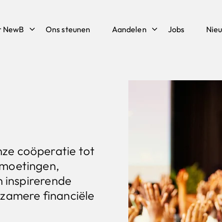
r NewB
Ons steunen
Aandelen
Jobs
Nie
ze coöperatie tot
tmoetingen,
n inspirerende
rzamere financiële