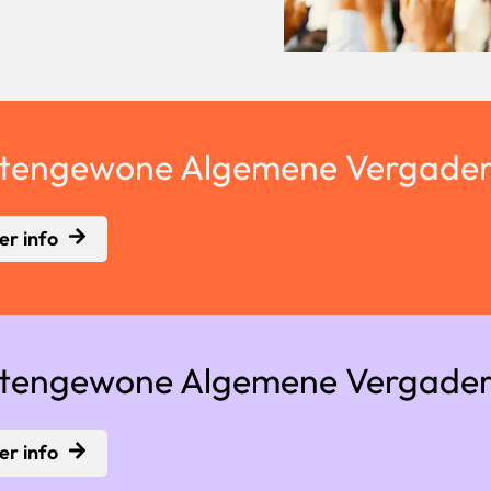
itengewone Algemene Vergader
r info
itengewone Algemene Vergader
r info